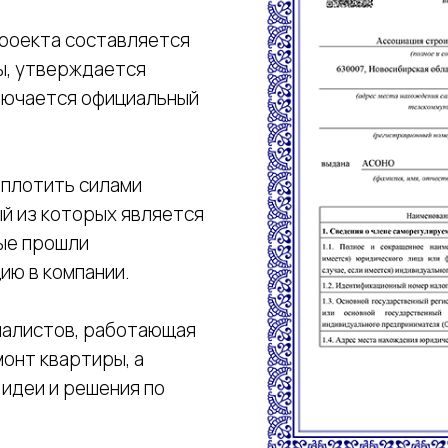
проекта составляется
ы, утверждается
ключается официальный
оплотить силами
й из которых является
рые прошли
ию в компании.
циалистов, работающая
онт квартиры, а
идеи и решения по